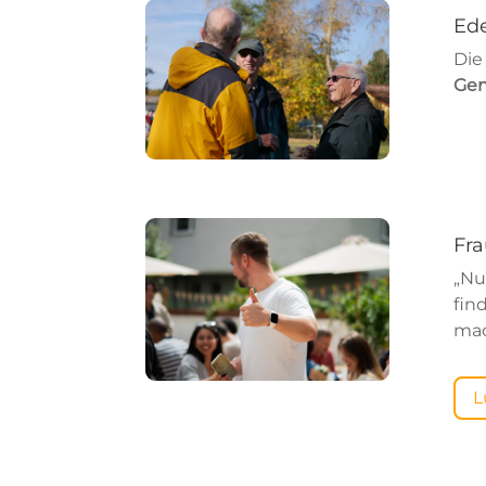
Ede
Die
Ge
Fr
„Nu
fin
mac
L