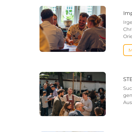
Im
Irg
Chr
Ori
M
ST
Suc
gem
Aus